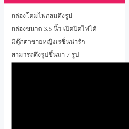
กล่องโคมไฟกลมดึงรูป
กล่องขนาด 3.5 นิ้ว เปิดปิดไฟได้
มีตุ๊กตาชายหญิงเรซิ่นน่ารัก
สามารถดึงรูปขึ้นมา 7 รูป